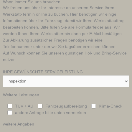
Wann immer Sie uns brauchen…
Wir freuen uns über Ihr Interesse an unserem Service Ihren
Werkstatt-Termin online zu buchen. Hier benötigen wir einige
Infomationen über Ihr Fahrzeug, damit wir Ihren Werkstattauftrag
bearbeiten können. Bitte füllen Sie alle Formularfelder aus. Wir
werden Ihnen Ihren Werkstatttermin dann per E-Mail bestätigen.
Zur Abklärung zusätzlicher Fragen benötigen wir eine
Telefonnummer unter der wir Sie tagsüber erreichen können.
Auf Wunsch können Sie unseren günstigen Hol- und Bring-Service
nutzen.
IHRE GEWÜNSCHTE SERVICELEISTUNG
Weitere Leistungen
TÜV + AU
Fahrzeugaufbereitung
Klima-Check
andere Anfrage bitte unten vermerken
weitere Angaben