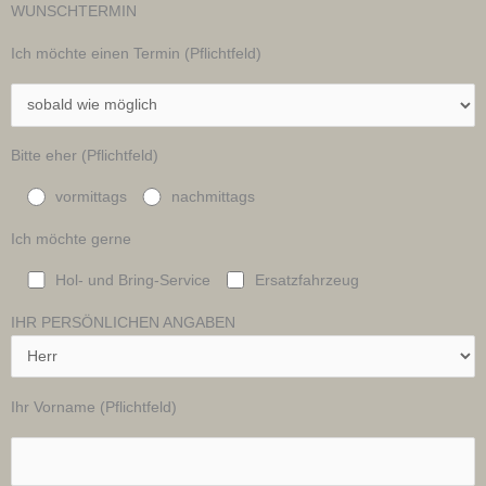
WUNSCHTERMIN
Ich möchte einen Termin (Pflichtfeld)
Bitte eher (Pflichtfeld)
vormittags
nachmittags
Ich möchte gerne
Hol- und Bring-Service
Ersatzfahrzeug
IHR PERSÖNLICHEN ANGABEN
Ihr Vorname (Pflichtfeld)