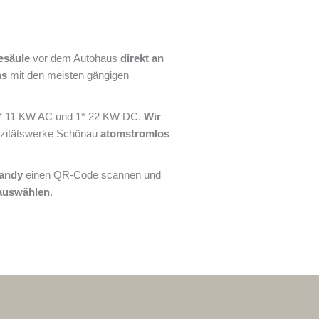
esäule
vor dem Autohaus
direkt an
ns
mit den meisten gängigen
1 * 11 KW AC und 1* 22 KW DC.
Wir
izitätswerke Schönau
atomstromlos
andy
einen QR-Code scannen und
 auswählen
.