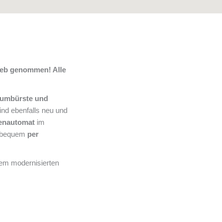
ieb genommen! Alle
aumbürste und
ind ebenfalls neu und
enautomat
im
 bequem
per
em modernisierten