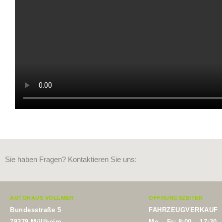
Sie haben Fragen? Kontaktieren Sie uns:
AUTOHAUS VOLLMER
ÖFFNUNGSZEITEN
Bundesstraße 5
FAHRZEUGVERKAUF
79379 Müllheim
Mo – Fr: 8:00 – 17:30