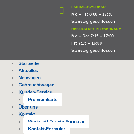
Zum
FAHRZEUGVERKAUF
Inhalt
Mo – Fr: 8:00 – 17:30
springen
Samstag geschlossen
REPARATUR/TEILEVERKAUF
Mo – Do: 7:15 – 17:00
Fr: 7:15 – 16:00
Samstag geschlossen
Startseite
Aktuelles
Neuwagen
Gebrauchtwagen
Kunden-Service
Premiumkarte
Über uns
Kontakt
Werkstatt-Termin-Formular
Kontakt-Formular