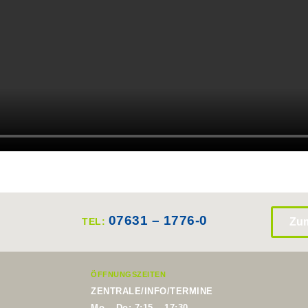
07631 – 1776-0
TEL:
Zum
ÖFFNUNGSZEITEN
ZENTRALE/INFO/TERMINE
Mo – Do: 7:15 – 17:30